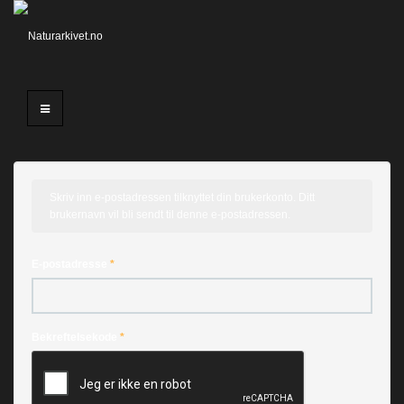
Skriv inn e-postadressen tilknyttet din brukerkonto. Ditt
brukernavn vil bli sendt til denne e-postadressen.
E-postadresse
*
Bekreftelsekode
*