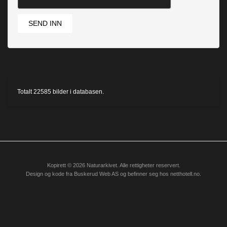
SEND INN
Totalt
22585
bilder i databasen.
Kopirett © 2026 Naturarkivet. Alle rettigheter reservert.
Design og kode fra
Buskerud Web AS
og befinner seg hos
netthotell.no
.