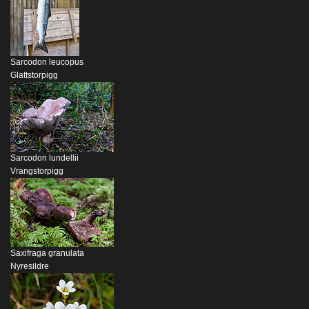
Sarcodon leucopus
Glattstorpigg
Sarcodon lundellii
Vrangstorpigg
Saxifraga granulata
Nyresildre