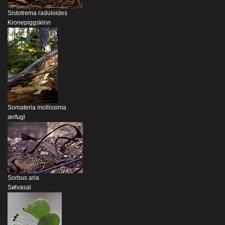
Sistotrema raduloides
Kronepiggskinn
Somateria mollissima
ærfugl
Sorbus aria
Sølvasal