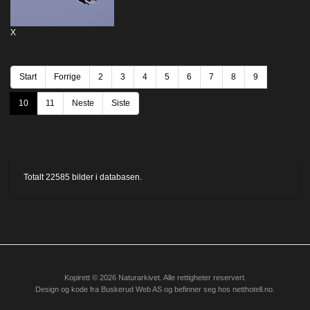
X
Start
Forrige
2
3
4
5
6
7
8
9
10
11
Neste
Siste
Totalt
22585
bilder i databasen.
Kopirett © 2026 Naturarkivet. Alle rettigheter reservert.
Design og kode fra
Buskerud Web AS
og befinner seg hos
netthotell.no
.