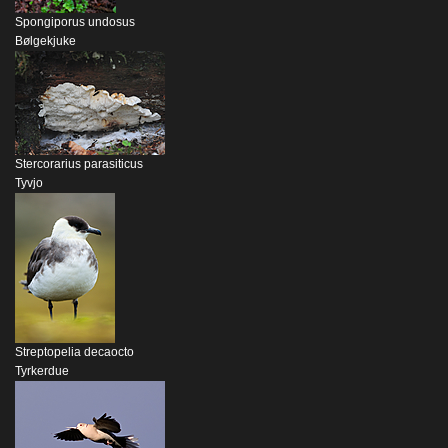
Spongiporus undosus
Bølgekjuke
Stercorarius parasiticus
Tyvjo
Streptopelia decaocto
Tyrkerdue