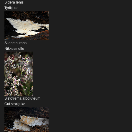
Sidera lenis
Tyrikjuke
Silene nutans
Nikkesmelle
Sistotrema alboluteum
Gul strøkjuke