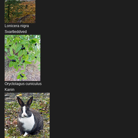
Lonicera nigra
Svartleddved
Oryctolagus cuniculus
Kanin