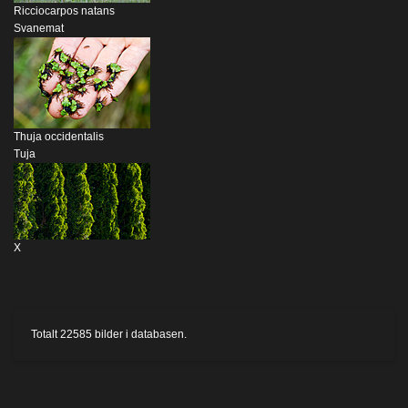
Ricciocarpos natans
Svanemat
Thuja occidentalis
Tuja
X
Totalt
22585
bilder i databasen.