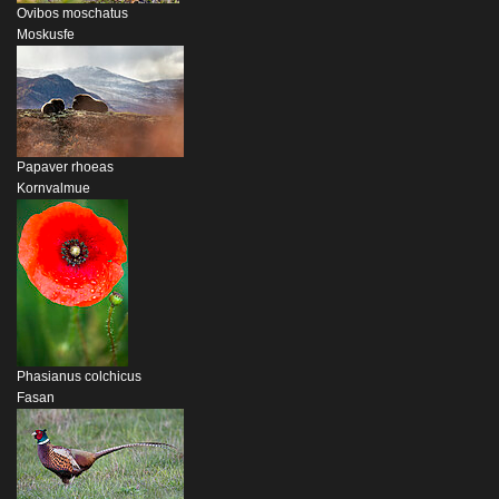
Ovibos moschatus
Moskusfe
Papaver rhoeas
Kornvalmue
Phasianus colchicus
Fasan