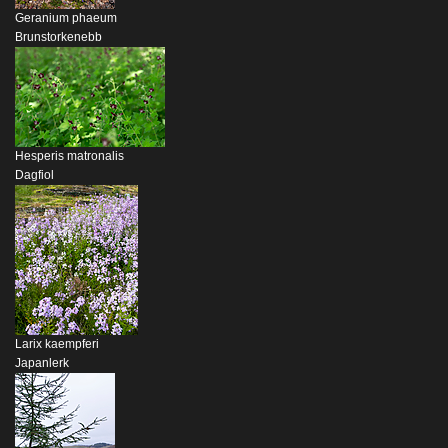
Geranium phaeum
Brunstorkenebb
Hesperis matronalis
Dagfiol
Larix kaempferi
Japanlerk