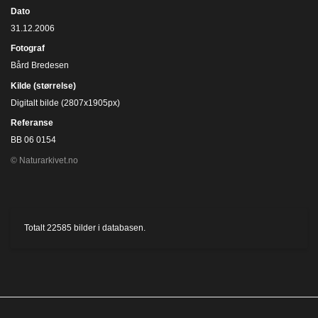
Dato
31.12.2006
Fotograf
Bård Bredesen
Kilde (størrelse)
Digitalt bilde (2807x1905px)
Referanse
BB 06 0154
© Naturarkivet.no
Totalt
22585
bilder i databasen.