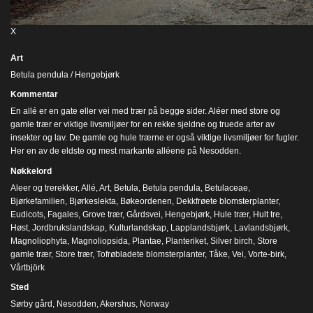
X
Art
Betula pendula / Hengebjørk
Kommentar
En allé er en gate eller vei med trær på begge sider. Aléer med store og
gamle trær er viktige livsmiljøer for en rekke sjeldne og truede arter av
insekter og lav. De gamle og hule trærne er også viktige livsmiljøer for fugler.
Her en av de eldste og mest markante alléene på Nesodden.
Nøkkelord
Aleer og trerekker
,
Allé
,
Art
,
Betula
,
Betula pendula
,
Betulaceae
,
Bjørkefamilien
,
Bjørkeslekta
,
Bøkeordenen
,
Dekkfrøete blomsterplanter
,
Eudicots
,
Fagales
,
Grove trær
,
Gårdsvei
,
Hengebjørk
,
Hule trær
,
Hult tre
,
Høst
,
Jordbrukslandskap
,
Kulturlandskap
,
Lapplandsbjørk
,
Lavlandsbjørk
,
Magnoliophyta
,
Magnoliopsida
,
Plantae
,
Planteriket
,
Silver birch
,
Store
gamle trær
,
Store trær
,
Tofrøbladete blomsterplanter
,
Tåke
,
Vei
,
Vorte-birk
,
Vårtbjörk
Sted
Sørby gård, Nesodden, Akershus, Norway