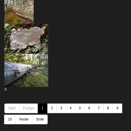
X
Start
Forrige
1
2
3
4
5
6
7
8
9
10
Neste
Siste