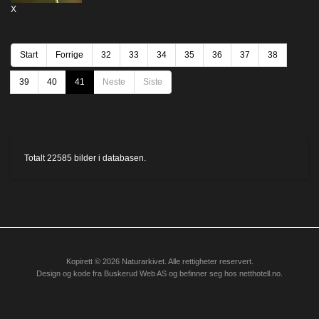
X
Start
Forrige
32
33
34
35
36
37
38
39
40
41
Neste
Siste
Totalt
22585
bilder i databasen.
Kopirett © 2026 Naturarkivet. Alle rettigheter reservert.
Design og kode fra
Buskerud Web AS
og befinner seg hos
netthotell.no
.