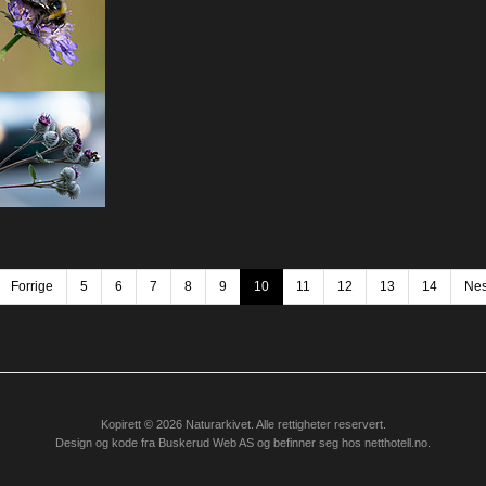
Forrige
5
6
7
8
9
10
11
12
13
14
Nes
Kopirett © 2026 Naturarkivet. Alle rettigheter reservert.
Design og kode fra
Buskerud Web AS
og befinner seg hos
netthotell.no
.