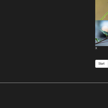
X
Start