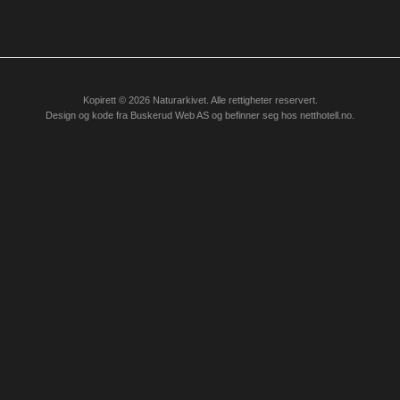
Kopirett © 2026 Naturarkivet. Alle rettigheter reservert.
Design og kode fra
Buskerud Web AS
og befinner seg hos
netthotell.no
.