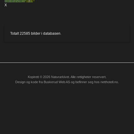
X
Totalt
22585
bilder i databasen.
Kopirett © 2026 Naturarkivet. Alle rettigheter reservert.
Design og kode fra
Buskerud Web AS
og befinner seg hos
netthotell.no
.