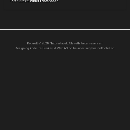
Totalt
22585
bilder i databasen.
Kopirett © 2026 Naturarkivet. Alle rettigheter reservert.
Design og kode fra
Buskerud Web AS
og befinner seg hos
netthotell.no
.