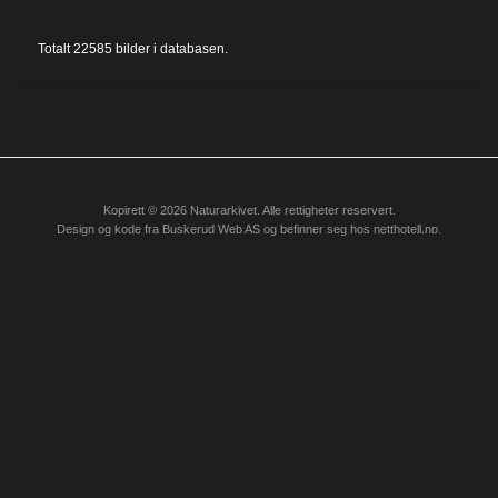
Totalt
22585
bilder i databasen.
Kopirett © 2026 Naturarkivet. Alle rettigheter reservert.
Design og kode fra
Buskerud Web AS
og befinner seg hos
netthotell.no
.