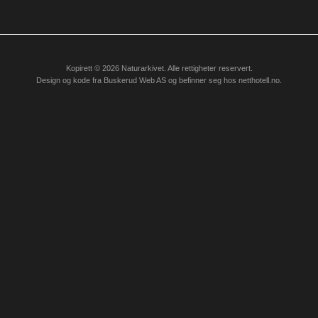
Kopirett © 2026 Naturarkivet. Alle rettigheter reservert.
Design og kode fra
Buskerud Web AS
og befinner seg hos
netthotell.no
.