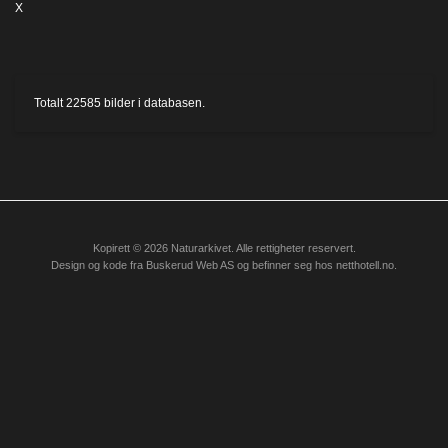
X
Totalt
22585
bilder i databasen.
Kopirett © 2026 Naturarkivet. Alle rettigheter reservert.
Design og kode fra
Buskerud Web AS
og befinner seg hos
netthotell.no
.