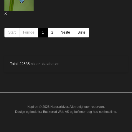
X
Start
Forrige
1
2
Neste
Siste
Totalt
22585
bilder i databasen.
Kopirett © 2026 Naturarkivet. Alle rettigheter reservert.
Design og kode fra
Buskerud Web AS
og befinner seg hos
netthotell.no
.