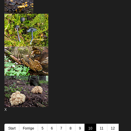
X
Start
Forrige
5
6
7
8
9
10
11
12