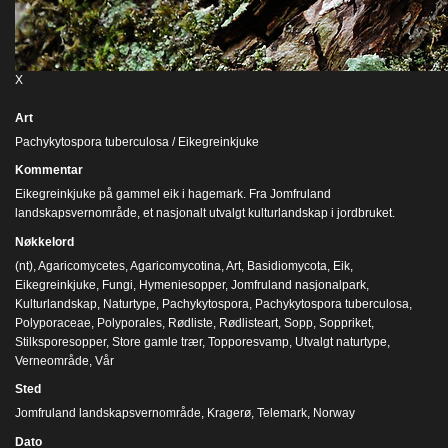
X
Art
Pachykytospora tuberculosa / Eikegreinkjuke
Kommentar
Eikegreinkjuke på gammel eik i hagemark. Fra Jomfruland
landskapsvernområde, et nasjonalt utvalgt kulturlandskap i jordbruket.
Nøkkelord
(nt)
,
Agaricomycetes
,
Agaricomycotina
,
Art
,
Basidiomycota
,
Eik
,
Eikegreinkjuke
,
Fungi
,
Hymeniesopper
,
Jomfruland nasjonalpark
,
Kulturlandskap
,
Naturtype
,
Pachykytospora
,
Pachykytospora tuberculosa
,
Polyporaceae
,
Polyporales
,
Rødliste
,
Rødlisteart
,
Sopp
,
Soppriket
,
Stilksporesopper
,
Store gamle trær
,
Topporesvamp
,
Utvalgt naturtype
,
Verneområde
,
Vår
Sted
Jomfruland landskapsvernområde, Kragerø, Telemark, Norway
Dato