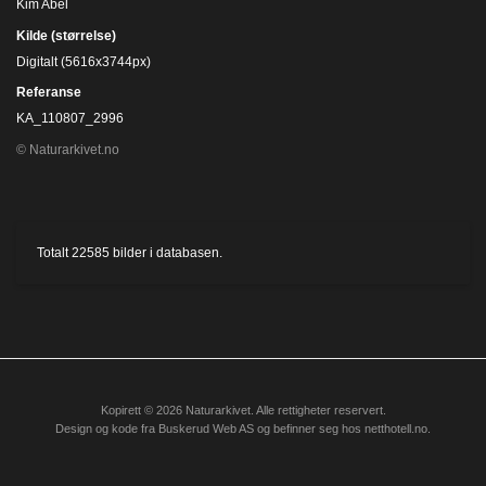
Kim Abel
Kilde (størrelse)
Digitalt (5616x3744px)
Referanse
KA_110807_2996
© Naturarkivet.no
Totalt
22585
bilder i databasen.
Kopirett © 2026 Naturarkivet. Alle rettigheter reservert.
Design og kode fra
Buskerud Web AS
og befinner seg hos
netthotell.no
.