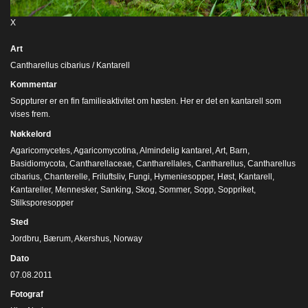
X
Art
Cantharellus cibarius / Kantarell
Kommentar
Soppturer er en fin familieaktivitet om høsten. Her er det en kantarell som
vises frem.
Nøkkelord
Agaricomycetes
,
Agaricomycotina
,
Almindelig kantarel
,
Art
,
Barn
,
Basidiomycota
,
Cantharellaceae
,
Cantharellales
,
Cantharellus
,
Cantharellus
cibarius
,
Chanterelle
,
Friluftsliv
,
Fungi
,
Hymeniesopper
,
Høst
,
Kantarell
,
Kantareller
,
Mennesker
,
Sanking
,
Skog
,
Sommer
,
Sopp
,
Soppriket
,
Stilksporesopper
Sted
Jordbru, Bærum, Akershus, Norway
Dato
07.08.2011
Fotograf