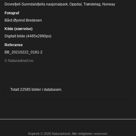
Dovrefjell-Sunndalsfjella nasjonalpark, Oppdal, Trøndelag, Norway
Fotograf
Bård Øyvind Bredesen
Kilde (størrelse)
Digitalt bilde (4485x2990px)
Referanse
BB_20210222_0181-2
© Naturarkivet.no
Totalt
22585
bilder i databasen.
Kopirett © 2026 Naturarkivet. Alle rettigheter reservert.