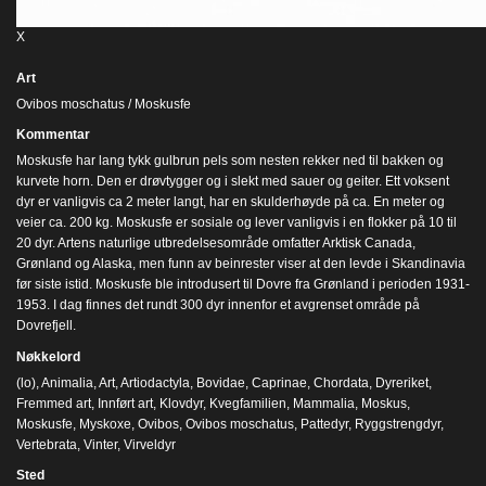
X
Art
Ovibos moschatus / Moskusfe
Kommentar
Moskusfe har lang tykk gulbrun pels som nesten rekker ned til bakken og
kurvete horn. Den er drøvtygger og i slekt med sauer og geiter. Ett voksent
dyr er vanligvis ca 2 meter langt, har en skulderhøyde på ca. En meter og
veier ca. 200 kg. Moskusfe er sosiale og lever vanligvis i en flokker på 10 til
20 dyr. Artens naturlige utbredelsesområde omfatter Arktisk Canada,
Grønland og Alaska, men funn av beinrester viser at den levde i Skandinavia
før siste istid. Moskusfe ble introdusert til Dovre fra Grønland i perioden 1931-
1953. I dag finnes det rundt 300 dyr innenfor et avgrenset område på
Dovrefjell.
Nøkkelord
(lo)
,
Animalia
,
Art
,
Artiodactyla
,
Bovidae
,
Caprinae
,
Chordata
,
Dyreriket
,
Fremmed art
,
Innført art
,
Klovdyr
,
Kvegfamilien
,
Mammalia
,
Moskus
,
Moskusfe
,
Myskoxe
,
Ovibos
,
Ovibos moschatus
,
Pattedyr
,
Ryggstrengdyr
,
Vertebrata
,
Vinter
,
Virveldyr
Sted