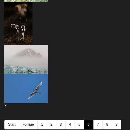
X
Start
Forrige
1
2
3
4
5
6
7
8
9