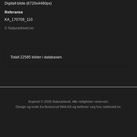
Digitalt bilde (6720x4480px)
Referanse
KA_170709_110
© Naturarkivet.no
Totalt
22585
bilder i databasen.
Kopirett © 2026 Naturarkivet. Alle rettigheter reservert.
Design og kode fra
Buskerud Web AS
og befinner seg hos
netthotell.no
.