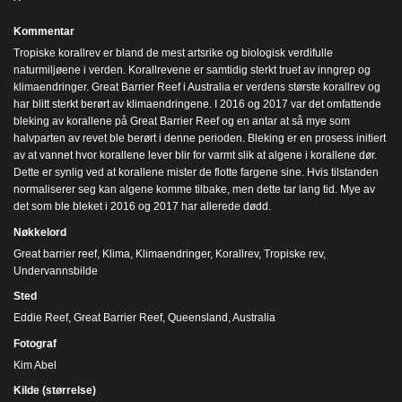
Kommentar
Tropiske korallrev er bland de mest artsrike og biologisk verdifulle
naturmiljøene i verden. Korallrevene er samtidig sterkt truet av inngrep og
klimaendringer. Great Barrier Reef i Australia er verdens største korallrev og
har blitt sterkt berørt av klimaendringene. I 2016 og 2017 var det omfattende
bleking av korallene på Great Barrier Reef og en antar at så mye som
halvparten av revet ble berørt i denne perioden. Bleking er en prosess initiert
av at vannet hvor korallene lever blir for varmt slik at algene i korallene dør.
Dette er synlig ved at korallene mister de flotte fargene sine. Hvis tilstanden
normaliserer seg kan algene komme tilbake, men dette tar lang tid. Mye av
det som ble bleket i 2016 og 2017 har allerede dødd.
Nøkkelord
Great barrier reef
,
Klima
,
Klimaendringer
,
Korallrev
,
Tropiske rev
,
Undervannsbilde
Sted
Eddie Reef, Great Barrier Reef, Queensland, Australia
Fotograf
Kim Abel
Kilde (størrelse)