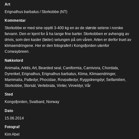
Art
Erignathus barbatus / Storkobbe (NT)
Kommentar
Storkobbe er med sine opptil 3-400 kg en av de største selene i norske
farvann. Den er kjent for å ha lange fine barter. Storkobben er avhengig av
drivis, som den kaster (føder) selungen på om våren. Arten er derfor truet av
klimaendringene. Her er den fotografert i Kongsfjorden utenfor
Conwaybreen.
Nøkkelord
Animalia
,
Arktis
,
Art
,
Bearded seal
,
Caniformia
,
Carnivora
,
Chordata
,
Dyreriket
,
Erignathus
,
Erignathus barbatus
,
Klima
,
Klimaendringer
,
Mammalia
,
Pattedyr
,
Phocidae
,
Rovpattedyr
,
Ryggstrengdyr
,
Selfamilien
,
Storkobbe
,
Storsäl
,
Vertebrata
,
Vinter
,
Virveldyr
,
Vår
Sted
Kongsfjorden, Svalbard, Norway
Dato
15.06.2014
Fotograf
Kim Abel