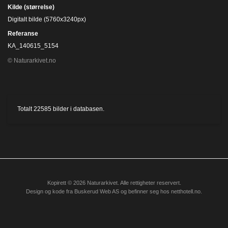
Kilde (størrelse)
Digitalt bilde (5760x3240px)
Referanse
KA_140615_5154
© Naturarkivet.no
Totalt
22585
bilder i databasen.
Kopirett © 2026 Naturarkivet. Alle rettigheter reservert.
Design og kode fra
Buskerud Web AS
og befinner seg hos
netthotell.no
.