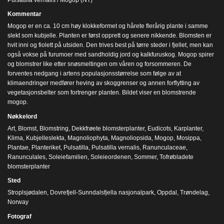
Kommentar
Mogop er en ca. 10 cm høy klokkeformet og hårete flerårig plante i samme
slekt som kubjelle. Planten er først opprett og senere nikkende. Blomsten er
hvit inni og fiolett på utsiden. Den trives best på tørre steder i fjellet, men kan
også vokse på furumoer med sandholdig jord og kalkfuruskog. Mogop spirer
og blomstrer like etter snøsmeltingen om våren og forsommeren. De
forventes nedgang i artens populasjonsstørrelse som følge av at
klimaendringer medfører heving av skoggrenser og annen forflytting av
vegetasjonsbelter som fortrenger planten. Bildet viser en blomstrende
mogop.
Nøkkelord
Art
,
Blomst
,
Blomstring
,
Dekkfrøete blomsterplanter
,
Eudicots
,
Karplanter
,
Klima
,
Kubjelleslekta
,
Magnoliophyta
,
Magnoliopsida
,
Mogop
,
Mosippa
,
Plantae
,
Planteriket
,
Pulsatilla
,
Pulsatilla vernalis
,
Ranunculaceae
,
Ranunculales
,
Soleiefamilien
,
Soleieordenen
,
Sommer
,
Tofrøbladete
blomsterplanter
Sted
Stroplsjødalen, Dovrefjell-Sunndalsfjella nasjonalpark, Oppdal, Trøndelag,
Norway
Fotograf