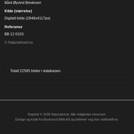
Bård Øyvind Bredesen
Kilde (størrelse)
Digitalt bilde (2848x4117px)
Referanse
BB 12 0103
© Naturarkivet.no
Totalt
22585
bilder i databasen.
Kopirett © 2026 Naturarkivet. Alle rettigheter reservert.
Design og kode fra
Buskerud Web AS
og befinner seg hos
netthotell.no
.