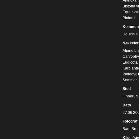
Anthoxan
Bistorta v
Equus cab
Platanthe
Komment
Ugjødsla b
Nøkkelor
Alpine bis
Caryophyl
Eudicots
,
Karplante
Pattedyr
,
Sommer
,
Sted
Finnerud 
Dato
27.06.20
Fotograf
Bård Bre
Kilde (st