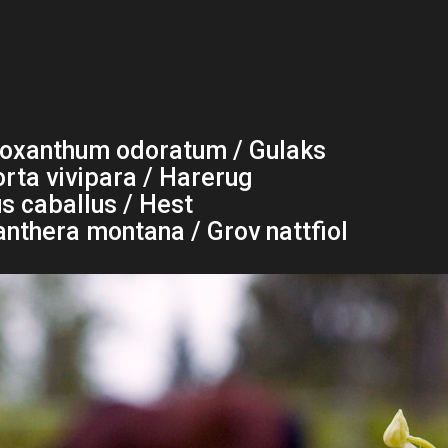
oxanthum odoratum / Gulaks
orta vivipara / Harerug
s caballus / Hest
anthera montana / Grov nattfiol