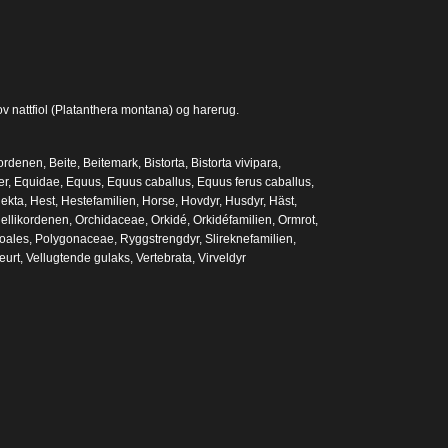
rov nattfiol (Platanthera montana) og harerug.
ordenen
,
Beite
,
Beitemark
,
Bistorta
,
Bistorta vivipara
,
er
,
Equidae
,
Equus
,
Equus caballus
,
Equus ferus caballus
,
ekta
,
Hest
,
Hestefamilien
,
Horse
,
Hovdyr
,
Husdyr
,
Häst
,
ellikordenen
,
Orchidaceae
,
Orkidé
,
Orkidéfamilien
,
Ormrot
,
oales
,
Polygonaceae
,
Ryggstrengdyr
,
Slireknefamilien
,
eurt
,
Vellugtende gulaks
,
Vertebrata
,
Virveldyr