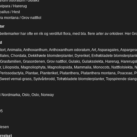
thum odoratum / Gulaks
ivipara / Harerug
allus / Hest
ra montana / Grov nattfiol
ar
eitemarker har ofte en rik og verdifull flora, med bla. flere arter av orkideer. Her G
d
tort
,
Animalia
,
Anthoxanthum
,
Anthoxanthum odoratum
,
Art
,
Asparagales
,
Asparges
lales
,
Chordata
,
Dekkfrøete blomsterplanter
,
Dyreriket
,
Enfrøbladete blomsterplant
Grasfamilien
,
Grasordenen
,
Grov nattfiol
,
Gulaks
,
Gulaksslekta
,
Harerug
,
Harerugsl
r
,
Liliopsida
,
Magnoliophyta
,
Magnoliopsida
,
Mammalia
,
Monocots
,
Nattfiolslekta
,
N
Perissodactyla
,
Plantae
,
Planteriket
,
Platanthera
,
Platanthera montana
,
Poaceae
,
P
Sweet vernal-grass
,
Sydvårbrodd
,
Tofrøbladete blomsterplanter
,
Topspirende slang
i Nordmarka, Oslo, Oslo, Norway
05
desen
ørrelse)