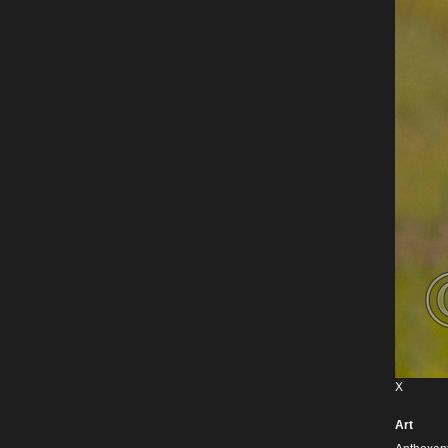
X
Art