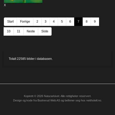
X
Start
Forrige
2
3
4
5
6
7
8
9
10
11
Neste
Siste
Totalt
22585
bilder i databasen.
Kopirett © 2026 Naturarkivet. Alle rettigheter reservert.
Design og kode fra
Buskerud Web AS
og befinner seg hos
netthotell.no
.