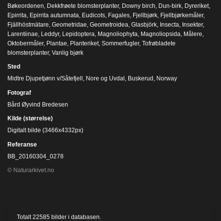
Bøkeordenen
,
Dekkfrøete blomsterplanter
,
Downy birch
,
Dun-birk
,
Dyreriket
,
Epirrita
,
Epirrita autumnata
,
Eudicots
,
Fagales
,
Fjellbjørk
,
Fjellbjørkemåler
,
Fjällhöstmätare
,
Geometridae
,
Geometroidea
,
Glasbjörk
,
Insecta
,
Insekter
,
Larentiinae
,
Leddyr
,
Lepidoptera
,
Magnoliophyta
,
Magnoliopsida
,
Målere
,
Oktobermåler
,
Plantae
,
Planteriket
,
Sommerfugler
,
Tofrøbladete
blomsterplanter
,
Vanlig bjørk
Sted
Midtre Djupetjønn v/Såtefjell, Nore og Uvdal, Buskerud, Norway
Fotograf
Bård Øyvind Bredesen
Kilde (størrelse)
Digitalt bilde (3466x4332px)
Referanse
BB_20160304_0278
© Naturarkivet.no
Totalt
22585
bilder i databasen.