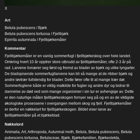
X
Art
Betula pubescens / Bjørk
Betula pubescens tortuosa / Fjellbjørk
Epirrita autumnata / Fjellbjørkemåler
Kommentar
Fjellbjørkemåler er en vanlig sommerfugl i fjellbjørkeskog over hele landet.
Omkring hvert 10 år opptrer store utbrudd av fjellbjørkemåler, ofte 2-3 år på
rad. Larvene livnærer seg først og fremst av blader av bjørk og ulike lyngarter.
De bladspisende sommerfugllarvene kan bli så mange at de ribber bjørk og
andre løvtrær fullstendig for blader. Dette fører ofte til at mange trær dør.
Sommerfuglene både er viktig matkilde for fugler og andre dyr og bidrar til
dannelse av død ved som mange organismer i sin tur er avhengige av. Dette
er den naturlige måten fjellbjørkeskogen fornyer seg på og en av de viktigste
økologiske prosessene i overgangen mellom skog og fjell. Fjellbjørkemåler
er derfor en nøkkelart for fjellbjørkeskogen. Bildet viser larve av
fjellbjørkemåler på et bjørkeblad.
Nøkkelord
Animalia
,
Art
,
Arthropoda
,
Autumnal moth
,
Betula
,
Betula pubescens
,
Betula
pubescens tortuosa
,
Betulaceae
,
Bjørk
,
Bjørkefamilien
,
Bjørkeslekta
,