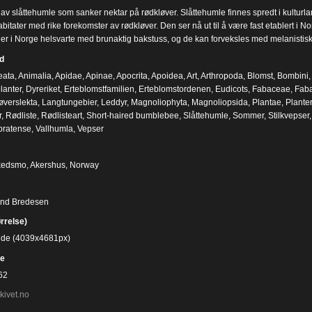
v slåttehumle som sanker nektar på rødkløver. Slåttehumle finnes spredt i kulturlands
abitater med rike forekomster av rødkløver. Den ser nå ut til å være fast etablert i No
r i Norge helsvarte med brunaktig bakstuss, og de kan forveksles med melanistis
d
eata
,
Animalia
,
Apidae
,
Apinae
,
Apocrita
,
Apoidea
,
Art
,
Arthropoda
,
Blomst
,
Bombini
lanter
,
Dyreriket
,
Erteblomstfamilien
,
Erteblomstordenen
,
Eudicots
,
Fabaceae
,
Faba
øverslekta
,
Langtungebier
,
Leddyr
,
Magnoliophyta
,
Magnoliopsida
,
Plantae
,
Planter
r
,
Rødliste
,
Rødlisteart
,
Short-haired bumblebee
,
Slåttehumle
,
Sommer
,
Stilkvepser
 pratense
,
Vallhumla
,
Vepser
Skedsmo, Akershus, Norway
ind Bredesen
ørrelse)
bilde (4039x4681px)
e
62
kivet.no