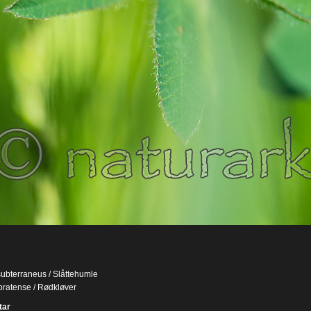
bterraneus / Slåttehumle
 pratense / Rødkløver
ar