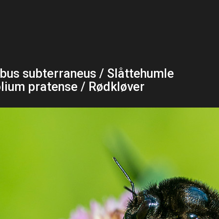
us subterraneus / Slåttehumle
olium pratense / Rødkløver