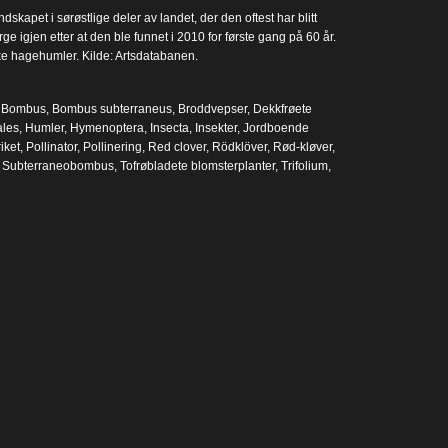
kapet i sørøstlige deler av landet, der den oftest har blitt
rge igjen etter at den ble funnet i 2010 for første gang på 60 år.
ke hagehumler. Kilde: Artsdatabanen.
,
Bombus
,
Bombus subterraneus
,
Broddvepser
,
Dekkfrøete
les
,
Humler
,
Hymenoptera
,
Insecta
,
Insekter
,
Jordboende
iket
,
Pollinator
,
Pollinering
,
Red clover
,
Rödklöver
,
Rød-kløver
,
,
Subterraneobombus
,
Tofrøbladete blomsterplanter
,
Trifolium
,