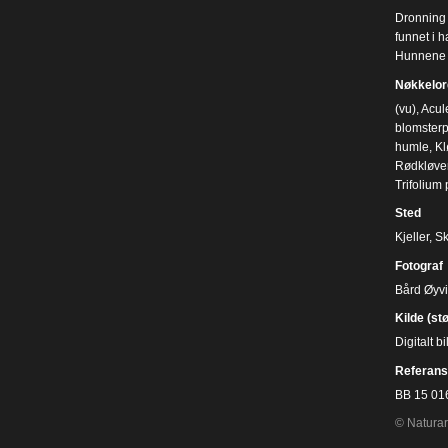
Dronning a
funnet i h
Hunnene e
Nøkkelor
(vu)
,
Acul
blomsterp
humle
,
Kl
Rødkløve
Trifolium
Sted
Kjeller, 
Fotograf
Bård Øyv
Kilde (st
Digitalt 
Referans
BB 15 01
© Naturar