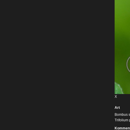
X
Art
Bombus su
Trifolium
Komment