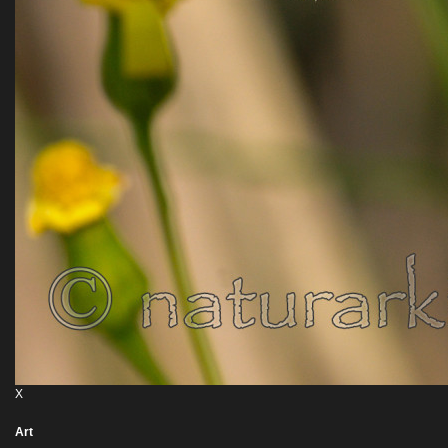
X
Art