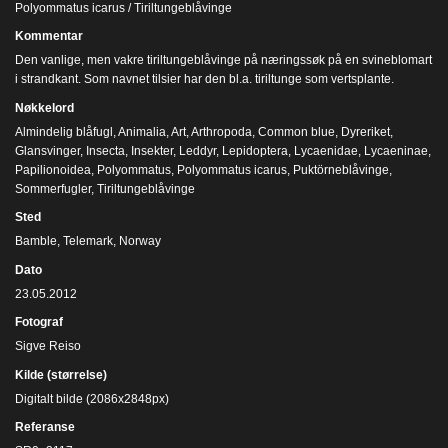
Polyommatus icarus / Tiriltungeblåvinge
Kommentar
Den vanlige, men vakre tiriltungeblåvinge på næringssøk på en svineblomart
i strandkant. Som navnet tilsier har den bl.a. tiriltunge som vertsplante.
Nøkkelord
Almindelig blåfugl
,
Animalia
,
Art
,
Arthropoda
,
Common blue
,
Dyreriket
,
Glansvinger
,
Insecta
,
Insekter
,
Leddyr
,
Lepidoptera
,
Lycaenidae
,
Lycaeninae
,
Papilionoidea
,
Polyommatus
,
Polyommatus icarus
,
Puktörneblåvinge
,
Sommerfugler
,
Tiriltungeblåvinge
Sted
Bamble, Telemark, Norway
Dato
23.05.2012
Fotograf
Sigve Reiso
Kilde (størrelse)
Digitalt bilde (2086x2848px)
Referanse