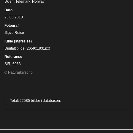
Skien, Telemark, Norway
Dato
23.06.2010
Fotograf
Sigve Reiso
Kilde (størrelse)
Digitalt bilde (2659x1831px)
Referanse
SIR_6063
© Naturarkivet.no
Totalt
22585
bilder i databasen.