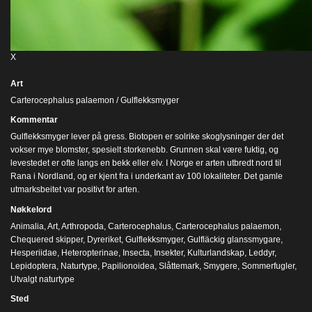
X
Art
Carterocephalus palaemon / Gulflekksmyger
Kommentar
Gulflekksmyger lever på gress. Biotopen er solrike skoglysninger der det
vokser mye blomster, spesielt storkenebb. Grunnen skal være fuktig, og
levestedet er ofte langs en bekk eller elv. I Norge er arten utbredt nord til
Rana i Nordland, og er kjent fra i underkant av 100 lokaliteter. Det gamle
utmarksbeitet var positivt for arten.
Nøkkelord
Animalia
,
Art
,
Arthropoda
,
Carterocephalus
,
Carterocephalus palaemon
,
Chequered skipper
,
Dyreriket
,
Gulflekksmyger
,
Gulfläckig glanssmygare
,
Hesperiidae
,
Heteropterinae
,
Insecta
,
Insekter
,
Kulturlandskap
,
Leddyr
,
Lepidoptera
,
Naturtype
,
Papilionoidea
,
Slåttemark
,
Smygere
,
Sommerfugler
,
Utvalgt naturtype
Sted