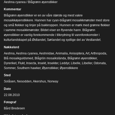
Aeshna cyanea / Blågrønn øyenstikker
Kommentar
Blågrønn øyenstikker er en av våre største og mest vakre
mosaikkøyenstikkere. Hannen har cyan-blågrønt mosaikkmønster med store
og små flekker og linjer på bakkroppen. Hunnen er mørk med grønne flekker
i samme mosaikkmønster. Bildet viser en flyvende hann. Blågrønn
øyenstikker er vanlig forekommende i tilknytning til vannforekomster i
kulturlandskapet på Østlandet, Sørlandet og sydlige del av Vestlandet.
Nøkkelord
Aeshna
,
Aeshna cyanea
,
Aeshnidae
,
Animalia
,
Anisoptera
,
Art
,
Arthropoda
,
Blå mosaikguldsmed
,
Blågrön mosaikslända
,
Blågrønn øyenstikker
,
Dyreriket
,
Flukt
,
Insecta
,
Insekt
,
Insekter
,
Leddyr
,
Libelle
,
Libeller
,
Odonata
,
Sommer
,
Southern hawker
,
Øyenstikker
,
Øyenstikkere
Sted
Solåsen, Nesodden, Akershus, Norway
Dato
22.08.2010
Fotograf
Bård Bredesen