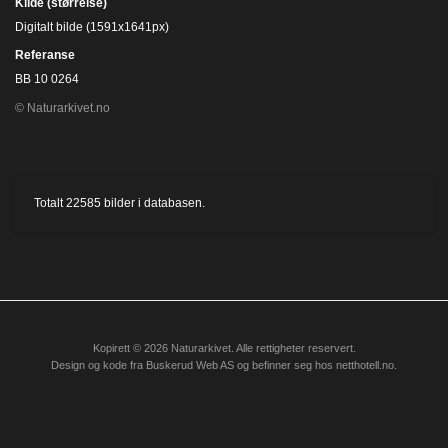
Kilde (størrelse)
Digitalt bilde (1591x1641px)
Referanse
BB 10 0264
© Naturarkivet.no
Totalt
22585
bilder i databasen.
Kopirett © 2026 Naturarkivet. Alle rettigheter reservert.
Design og kode fra
Buskerud Web AS
og befinner seg hos
netthotell.no
.