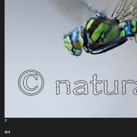
X
Art