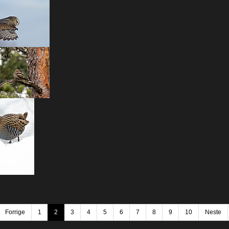
Forrige
1
2
3
4
5
6
7
8
9
10
Neste