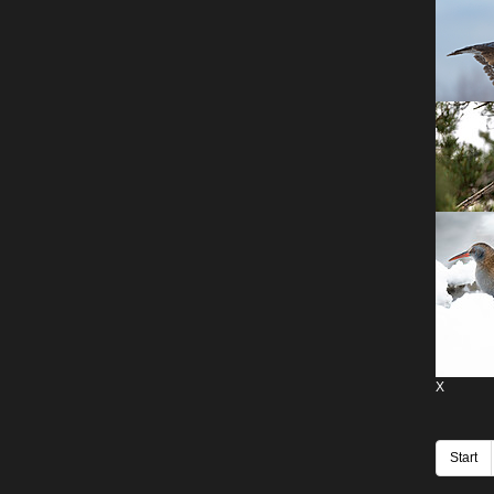
X
Start