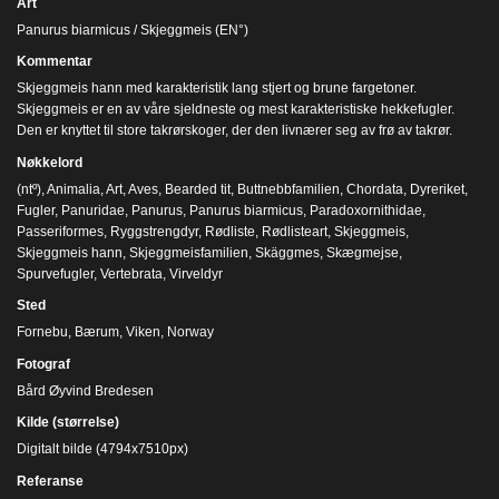
Art
Panurus biarmicus / Skjeggmeis (EN°)
Kommentar
Skjeggmeis hann med karakteristik lang stjert og brune fargetoner.
Skjeggmeis er en av våre sjeldneste og mest karakteristiske hekkefugler.
Den er knyttet til store takrørskoger, der den livnærer seg av frø av takrør.
Nøkkelord
(ntº)
,
Animalia
,
Art
,
Aves
,
Bearded tit
,
Buttnebbfamilien
,
Chordata
,
Dyreriket
,
Fugler
,
Panuridae
,
Panurus
,
Panurus biarmicus
,
Paradoxornithidae
,
Passeriformes
,
Ryggstrengdyr
,
Rødliste
,
Rødlisteart
,
Skjeggmeis
,
Skjeggmeis hann
,
Skjeggmeisfamilien
,
Skäggmes
,
Skægmejse
,
Spurvefugler
,
Vertebrata
,
Virveldyr
Sted
Fornebu, Bærum, Viken, Norway
Fotograf
Bård Øyvind Bredesen
Kilde (størrelse)
Digitalt bilde (4794x7510px)
Referanse