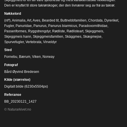
Skjeggmeis er en av våre sjeldneste og mest karakteristiske hekkefugler.
Den er knyttet til store takrørskoger, der den livnærer seg av frø av takrør.
Nøkkelord
(ntº)
,
Animalia
,
Art
,
Aves
,
Bearded tit
,
Buttnebbfamilien
,
Chordata
,
Dyreriket
,
Fugler
,
Panuridae
,
Panurus
,
Panurus biarmicus
,
Paradoxornithidae
,
Passeriformes
,
Ryggstrengdyr
,
Rødliste
,
Rødlisteart
,
Skjeggmeis
,
Skjeggmeis hann
,
Skjeggmeisfamilien
,
Skäggmes
,
Skægmejse
,
Spurvefugler
,
Vertebrata
,
Virveldyr
Sted
Fornebu, Bærum, Viken, Norway
Fotograf
Bård Øyvind Bredesen
Kilde (størrelse)
Digitalt bilde (6230x5504px)
Referanse
BB_20230121_1427
© Naturarkivet.no