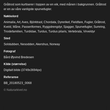
Gråtrost som kurtiserer i toppen av en eik, med månen i bakgrunnen. Gråtrost
er en av våre vanligste spurvefugler.
Nøkkelord
Animalia
,
Art
,
Aves
,
Björktrast
,
Chordata
,
Dyreriket
,
Fieldfare
,
Fugler
,
Gråtrost
,
Kveld
,
Måne
,
Passeriformes
,
Ryggstrengdyr
,
Sjagger
,
Spurvefugler
,
Sumring
,
Trostefamilien
,
Turdidae
,
Turdus
,
Turdus pilaris
,
Vertebrata
,
Virveldyr
Sted
Solstubben, Nesodden, Akershus, Norway
Fotograf
Bård Øyvind Bredesen
Kilde (størrelse)
Digitalt bilde (3749x3694px)
Referanse
BB_20180523_0068
© Naturarkivet.no