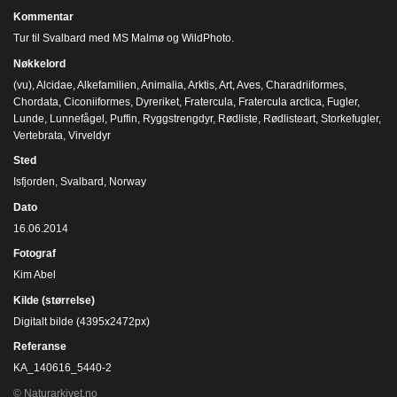
Kommentar
Tur til Svalbard med MS Malmø og WildPhoto.
Nøkkelord
(vu)
,
Alcidae
,
Alkefamilien
,
Animalia
,
Arktis
,
Art
,
Aves
,
Charadriiformes
,
Chordata
,
Ciconiiformes
,
Dyreriket
,
Fratercula
,
Fratercula arctica
,
Fugler
,
Lunde
,
Lunnefågel
,
Puffin
,
Ryggstrengdyr
,
Rødliste
,
Rødlisteart
,
Storkefugler
,
Vertebrata
,
Virveldyr
Sted
Isfjorden, Svalbard, Norway
Dato
16.06.2014
Fotograf
Kim Abel
Kilde (størrelse)
Digitalt bilde (4395x2472px)
Referanse
KA_140616_5440-2
© Naturarkivet.no