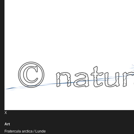
X
Art
Fratercula arctica / Lunde