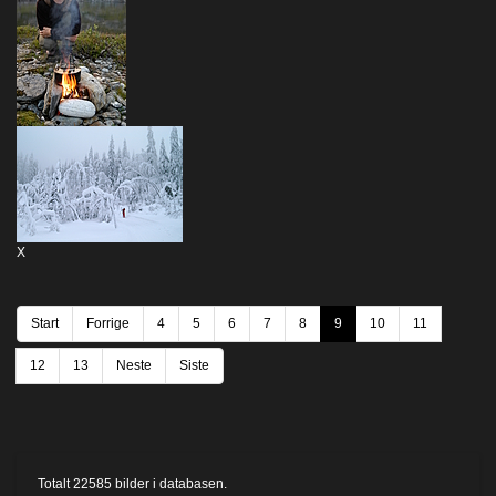
X
Start
Forrige
4
5
6
7
8
9
10
11
12
13
Neste
Siste
Totalt
22585
bilder i databasen.