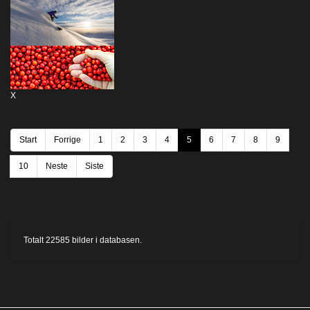
X
Start
Forrige
1
2
3
4
5
6
7
8
9
10
Neste
Siste
Totalt
22585
bilder i databasen.