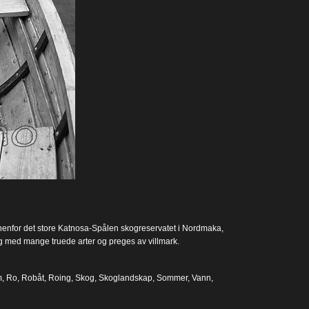
nenfor det store Katnosa-Spålen skogreservatet i Nordmaka,
og med mange truede arter og preges av villmark.
m
,
Ro
,
Robåt
,
Roing
,
Skog
,
Skoglandskap
,
Sommer
,
Vann
,