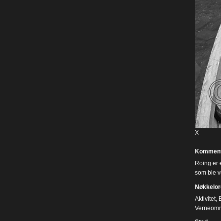
X
Komment
Roing er 
som ble v
Nøkkelor
Aktivitet
,
Verneom