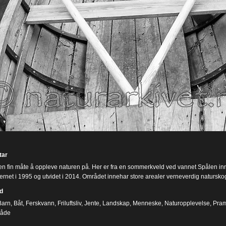
ar
en fin måte å oppleve naturen på. Her er fra en sommerkveld ved vannet Spålen in
ernet i 1995 og utvidet i 2014. Området innehar store arealer verneverdig natursk
d
Barn
,
Båt
,
Ferskvann
,
Friluftsliv
,
Jente
,
Landskap
,
Menneske
,
Naturopplevelse
,
Pra
råde