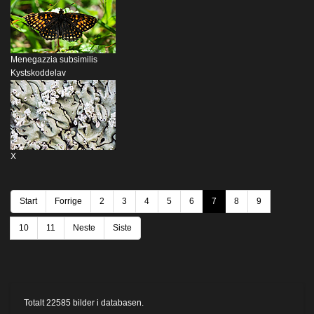
Menegazzia subsimilis
Kystskoddelav
X
Start
Forrige
2
3
4
5
6
7
8
9
10
11
Neste
Siste
Totalt
22585
bilder i databasen.