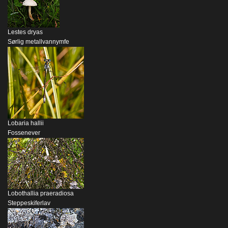
Lestes dryas
Sørlig metallvannymfe
Lobaria hallii
Fossenever
Lobothallia praeradiosa
Steppeskiferlav