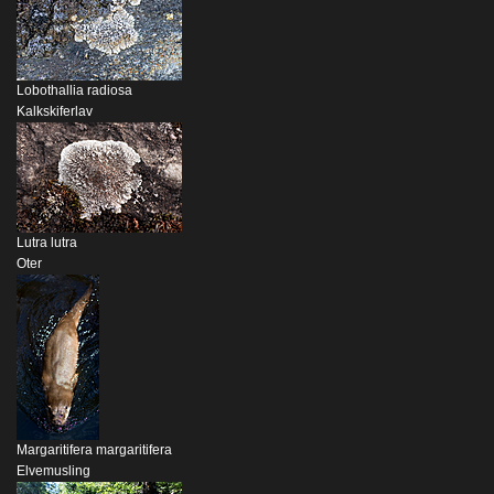
Lobothallia radiosa
Kalkskiferlav
Lutra lutra
Oter
Margaritifera margaritifera
Elvemusling