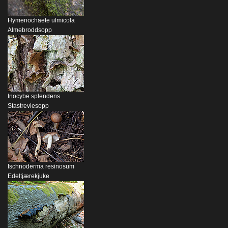
Hymenochaete ulmicola
Almebroddsopp
Inocybe splendens
Stastrevlesopp
Ischnoderma resinosum
Edeltjærekjuke