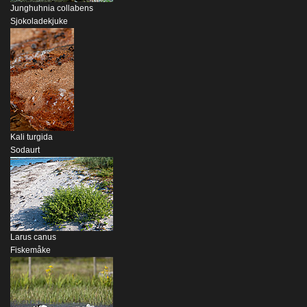
Junghuhnia collabens
Sjokoladekjuke
Kali turgida
Sodaurt
Larus canus
Fiskemåke