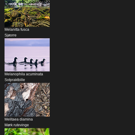
Melanitta fusca
Sjøorre
Melanophila acuminata
Sotpraktbille
Melitaea diamina
Mørk rutevinge