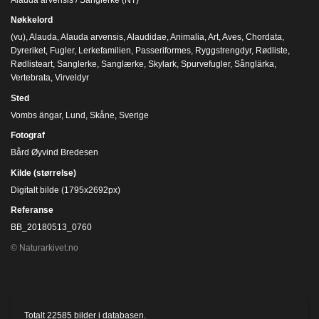
Nøkkelord
(vu)
,
Alauda
,
Alauda arvensis
,
Alaudidae
,
Animalia
,
Art
,
Aves
,
Chordata
,
Dyreriket
,
Fugler
,
Lerkefamilien
,
Passeriformes
,
Ryggstrengdyr
,
Rødliste
,
Rødlisteart
,
Sanglerke
,
Sanglærke
,
Skylark
,
Spurvefugler
,
Sånglärka
,
Vertebrata
,
Virveldyr
Sted
Vombs ängar, Lund, Skåne, Sverige
Fotograf
Bård Øyvind Bredesen
Kilde (størrelse)
Digitalt bilde (1795x2692px)
Referanse
BB_20180513_0760
© Naturarkivet.no
Totalt
22585
bilder i databasen.