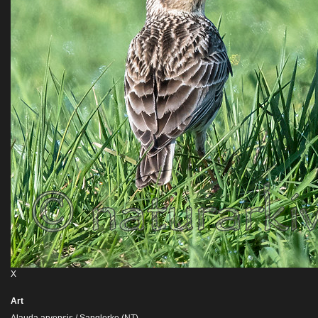
X
Art
Alauda arvensis / Sanglerke (NT)