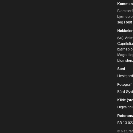
Komment
Blomsterfl
bjørneblom
seg i blø
Nøkkelor
(vu)
,
Anim
Caprifoli
bjørneblo
Magnolio
blomsterp
Sted
Hestejord
Fotograf
Bård Øyv
Kilde (st
Digitalt 
Referans
BB 13 02
© Naturar