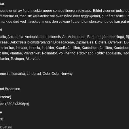
ar
uene er en av flere insektgrupper som pollinerer rødknapp. Bildet viser en gulstrip
sterflue er, med sitt karakteristiske svart bånd over ryggskjoldet, gulhåret scutell
t mark og død ved i løvskog, mens den voksne flua er blomstersøkende og kan påtre
d
alia
,
Arctophila
,
Arctophila bombiformis
,
Art
,
Arthropoda
,
Bandad björnblomfluga
,
Bj
aceae
,
Dekkfrøete blomsterplanter
,
Dipsacaceae
,
Dipsacales
,
Diptera
,
Dyreriket
,
Eu
msterflue
,
Imitator
,
Insecta
,
Insekter
,
Kaprifolfamilien
,
Kardeborrefamilien
,
Kardebor
psida
,
Plantae
,
Planteriket
,
Pollinator
,
Pollinering
,
Rødknapp
,
Rødknappslekta
,
Rødl
lanter
,
Tovinger
,
Åkervädd
ene i Lillomarka, Linderud, Oslo, Oslo, Norway
ind Bredesen
ørrelse)
bilde (2303x3396px)
e
20
kivet.no