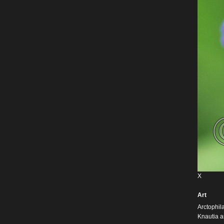
X
Art
Arctophil
Knautia a