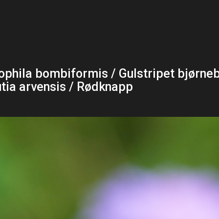
ophila bombiformis / Gulstripet bjørne
tia arvensis / Rødknapp