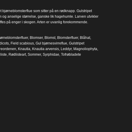
et bjørneblomsterflue som sitter på en rødknapp. Gulstripet
um og anselige størrelse, ganske lik hagehumle. Larven utvikler
ffes på enger i skogen. Arten er uvanlig forekommende.
ørneblomsterfluer
,
Blomser
,
Blomst
,
Blomsterfluer
,
Blåhat
,
dicots
,
Field scabious
,
Gul bjørnesvirreflue
,
Gulstripet
reordenen
,
Knautia
,
Knautia arvensis
,
Leddyr
,
Magnoliophyta
,
iste
,
Rødlisteart
,
Sommer
,
Syrphidae
,
Tofrøbladete