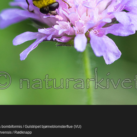
a bombiformis / Gulstripet bjørneblomsterflue (VU)
rvensis / Rødknapp