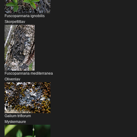
Fuscopannaria ignobilis
Skorpefiltlav
Fuscopannaria mediterranea
Olivenlav
Galium triflorum
Myskemaure