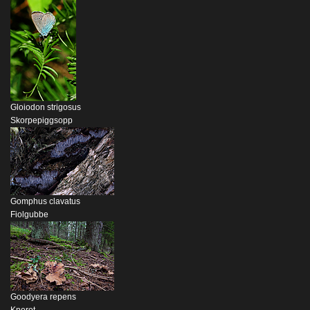
Gloiodon strigosus
Skorpepiggsopp
Gomphus clavatus
Fiolgubbe
Goodyera repens