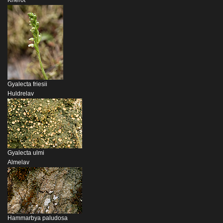
Knerot
Gyalecta friesii
Huldrelav
Gyalecta ulmi
Almelav
Hammarbya paludosa