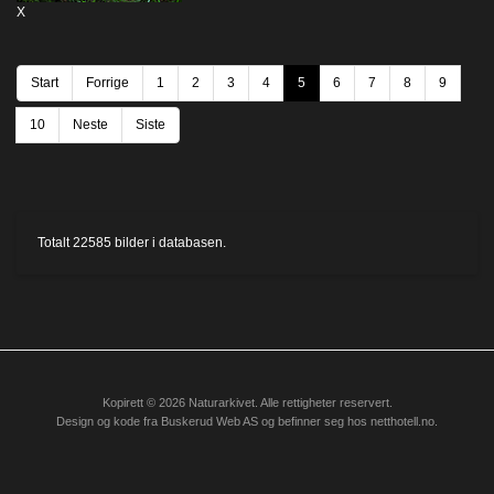
X
Start
Forrige
1
2
3
4
5
6
7
8
9
10
Neste
Siste
Totalt
22585
bilder i databasen.
Kopirett © 2026 Naturarkivet. Alle rettigheter reservert.
Design og kode fra
Buskerud Web AS
og befinner seg hos
netthotell.no
.