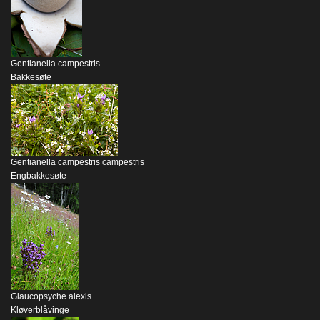
Gentianella campestris
Bakkesøte
Gentianella campestris campestris
Engbakkesøte
Glaucopsyche alexis
Kløverblåvinge