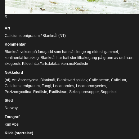
X
Art
Calicium denigratum / Blanknål (NT)
Kommentar
Blanknål vokser på furugadd som har stått lenge og eldes i gammel,
kontinental furuskog. Blanknål har hatt stor tilbakegang på grunn av ordinært
skogbruk. Kilde: http://artsdatabanken.no/Rodliste
Nøkkelord
(nt)
,
Art
,
Ascomycota
,
Blanknål
,
Blanksvart spiklav
,
Caliciaceae
,
Calicium
,
Calicium denigratum
,
Fungi
,
Lecanorales
,
Lecanoromycetes
,
Pezizomycotina
,
Rødliste
,
Rødlisteart
,
Sekksporesopper
,
Soppriket
Sted
Norway
Fotograf
Kim Abel
Kilde (størrelse)