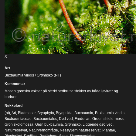
X
Art
Buxbaumia viridis / Grønnsko (NT)
Kommentar
Mosen grønsko vokser på sterkt nedbrutte stokker av både løvtrær og
bartrær.
Nøkkelord
(nt)
,
Art
,
Bladmoser
,
Bryophyta
,
Bryopsida
,
Buxbaumia
,
Buxbaumia viridis
,
Buxbaumiaceae
,
Buxbaumiales
,
Død ved
,
Fredet art
,
Green shield-moss
,
Grön sköldmossa
,
Grøn buxbaumia
,
Grønnsko
,
Liggende død ved
,
Naturreservat
,
Naturvernområde
,
Nesøytjern naturreservat
,
Plantae
,
Planteriket
,
Rødliste
,
Rødlisteart
,
Skog
,
Skomoseslekta