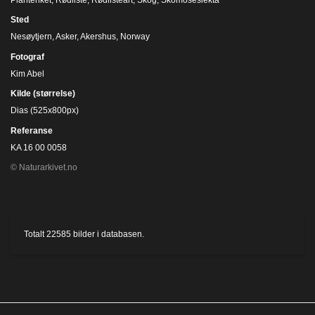
Sted
Nesøytjern, Asker, Akershus, Norway
Fotograf
Kim Abel
Kilde (størrelse)
Dias (525x800px)
Referanse
KA 16 00 0058
© Naturarkivet.no
Totalt
22585
bilder i databasen.