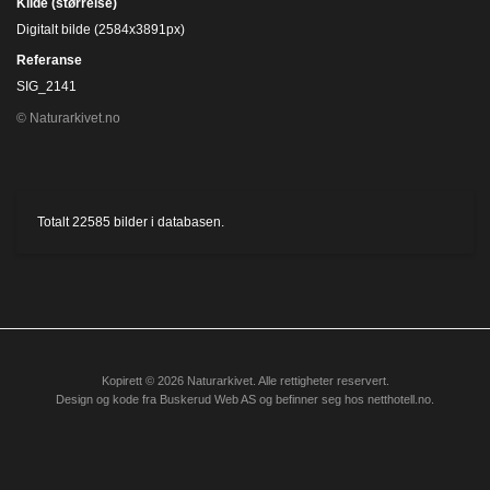
Kilde (størrelse)
Digitalt bilde (2584x3891px)
Referanse
SIG_2141
© Naturarkivet.no
Totalt
22585
bilder i databasen.
Kopirett © 2026 Naturarkivet. Alle rettigheter reservert.
Design og kode fra
Buskerud Web AS
og befinner seg hos
netthotell.no
.