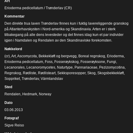
Art
Erioderma pedicellatum / Trønderlav (CR)
Kommentar
Den direkte trua laven Trønderlav finnes kun i fuktig lavereliggende granskog
på Atlanterhavskysten i Nord-amerika og Skandinavia. Arten er i sterk
tilbakegang på alle dens levesteder og det finnes idag kun et par individer
igjen i Namdalen og Rendalen av den Skandinaviske forekomsten.
Nøkkelord
(cr)
,
Art
,
Ascomycota
,
Bekkekløft og bergvegg
,
Boreal regnskog
,
Erioderma
,
Erioderma pedicellatum
,
Foss
,
Fosserøykskog
,
Fosserøyksone
,
Fungi
,
Lecanorales
,
Lecanoromycetes
,
Naturtype
,
Pannariaceae
,
Pezizomycotina
,
Regnskog
,
Rødliste
,
Rødlisteart
,
Sekksporesopper
,
Skog
,
Skogsbekkekløft
,
Soppriket
,
Trønderlav
,
Värmlandslav
Sted
Rendalen, Hedmark, Norway
Dato
03.06.2013
Fotograf
Sigve Reiso