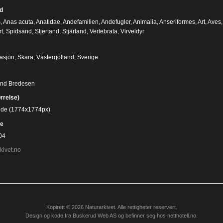
d
s
,
Anas acuta
,
Anatidae
,
Andefamilien
,
Andefugler
,
Animalia
,
Anseriformes
,
Art
,
Aves
rt
,
Spidsand
,
Stjertand
,
Stjärtand
,
Vertebrata
,
Virveldyr
sjön, Skara, Västergötland, Sverige
ind Bredesen
ørrelse)
bilde (1774x1774px)
e
04
kivet.no
Kopirett © 2026 Naturarkivet. Alle rettigheter reservert.
Design og kode fra
Buskerud Web AS
og befinner seg hos
netthotell.no
.