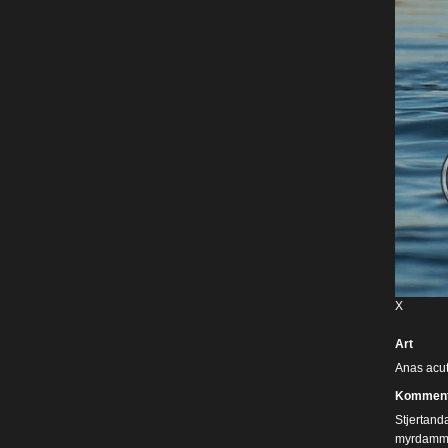
X
Art
Anas acut
Komment
Stjertand
myrdammer.