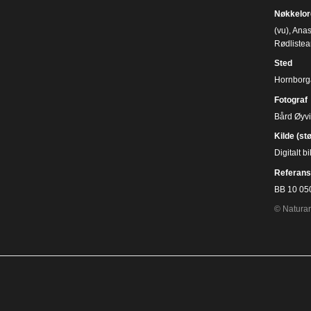
Nøkkelor
(vu)
,
Ana
Rødlistea
Sted
Hornborga
Fotograf
Bård Øyv
Kilde (st
Digitalt 
Referans
BB 10 05
© Naturar