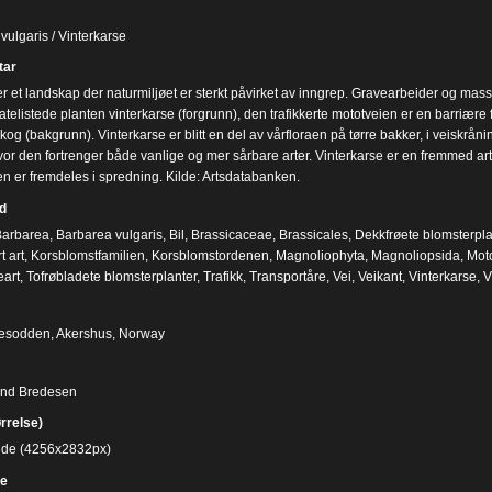
vulgaris / Vinterkarse
ar
er et landskap der naturmiljøet er sterkt påvirket av inngrep. Gravearbeider og massefo
telistede planten vinterkarse (forgrunn), den trafikkerte mototveien er en barriære for
og (bakgrunn). Vinterkarse er blitt en del av vårfloraen på tørre bakker, i veiskrå
vor den fortrenger både vanlige og mer sårbare arter. Vinterkarse er en fremmed art 
en er fremdeles i spredning. Kilde: Artsdatabanken.
d
arbarea
,
Barbarea vulgaris
,
Bil
,
Brassicaceae
,
Brassicales
,
Dekkfrøete blomsterpla
t art
,
Korsblomstfamilien
,
Korsblomstordenen
,
Magnoliophyta
,
Magnoliopsida
,
Moto
eart
,
Tofrøbladete blomsterplanter
,
Trafikk
,
Transportåre
,
Vei
,
Veikant
,
Vinterkarse
,
V
Nesodden, Akershus, Norway
ind Bredesen
ørrelse)
bilde (4256x2832px)
e