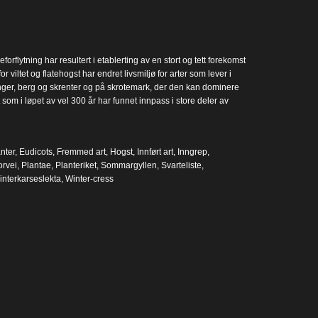
rflytning har resultert i etablerting av en stort og tett forekomst
 viltet og flatehogst har endret livsmiljø for arter som lever i
ninger, berg og skrenter og på skrotemark, der den kan dominere
som i løpet av vel 300 år har funnet innpass i store deler av
nter
,
Eudicots
,
Fremmed art
,
Hogst
,
Innført art
,
Inngrep
,
rvei
,
Plantae
,
Planteriket
,
Sommargyllen
,
Svarteliste
,
interkarseslekta
,
Winter-cress