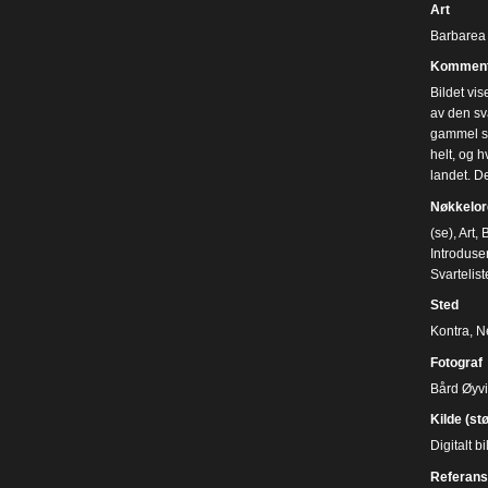
Art
Barbarea 
Komment
Bildet vis
av den sva
gammel sk
helt, og h
landet. D
Nøkkelor
(se)
,
Art
,
B
Introduser
Svartelist
Sted
Kontra, 
Fotograf
Bård Øyv
Kilde (st
Digitalt 
Referans