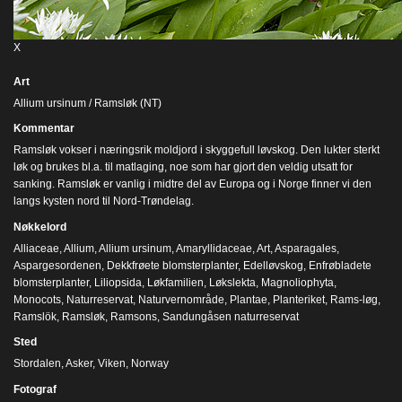
X
Art
Allium ursinum / Ramsløk (NT)
Kommentar
Ramsløk vokser i næringsrik moldjord i skyggefull løvskog. Den lukter sterkt
løk og brukes bl.a. til matlaging, noe som har gjort den veldig utsatt for
sanking. Ramsløk er vanlig i midtre del av Europa og i Norge finner vi den
langs kysten nord til Nord-Trøndelag.
Nøkkelord
Alliaceae
,
Allium
,
Allium ursinum
,
Amaryllidaceae
,
Art
,
Asparagales
,
Aspargesordenen
,
Dekkfrøete blomsterplanter
,
Edelløvskog
,
Enfrøbladete
blomsterplanter
,
Liliopsida
,
Løkfamilien
,
Løkslekta
,
Magnoliophyta
,
Monocots
,
Naturreservat
,
Naturvernområde
,
Plantae
,
Planteriket
,
Rams-løg
,
Ramslök
,
Ramsløk
,
Ramsons
,
Sandungåsen naturreservat
Sted
Stordalen, Asker, Viken, Norway
Fotograf