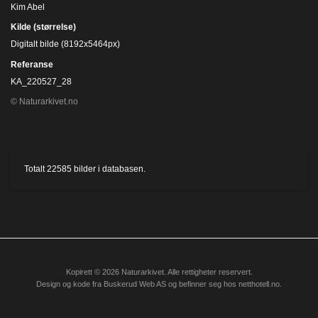
Kim Abel
Kilde (størrelse)
Digitalt bilde (8192x5464px)
Referanse
KA_220527_28
© Naturarkivet.no
Totalt
22585
bilder i databasen.
Kopirett © 2026 Naturarkivet. Alle rettigheter reservert.
Design og kode fra
Buskerud Web AS
og befinner seg hos
netthotell.no
.