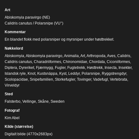
Art
Abiskomyia paravirgo (NE)
Calidris canutus / Polarsnipe (VU°)
Kommentar
En blandet flokk med polarsniper og myrsniper under høsttrekket.
Nøkkelord
Abiskomyia
,
Abiskomyia paravirgo
,
Animalia
,
Art
,
Arthropoda
,
Aves
,
Calidris
,
Calidris canutus
,
Charadriiformes
,
Chironomidae
,
Chordata
,
Ciconiiformes
,
Diptera
,
Dyreriket
,
Fjærmygg
,
Fugler
,
Fugletrekk
,
Høsttrekk
,
Insecta
,
Insekter
,
Islandsk ryle
,
Knot
,
Kustsnäppa
,
Kyst
,
Leddyr
,
Polarsnipe
,
Ryggstrengdyr
,
Scolopacidae
,
Snipefamilien
,
Storkefugler
,
Tovinger
,
Vadefugl
,
Vertebrata
,
Virveldyr
Sted
Falsterbo, Vellinge, Skåne, Sweden
Fotograf
Kim Abel
Kilde (størrelse)
Digitalt bilde (4770x2683px)