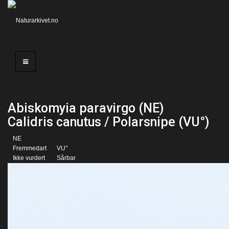
Abiskomyia paravirgo (NE)
Calidris canutus / Polarsnipe (VU°)
NE
Fremmedart
VU°
Ikke vurdert
Sårbar