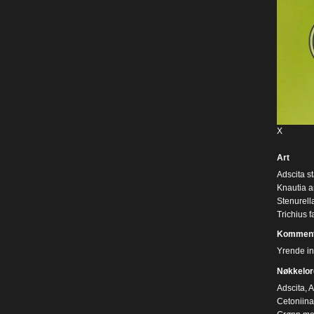
X
Art
Adscita s
Knautia a
Stenurell
Trichius f
Komment
Yrende in
Nøkkelor
Adscita
,
A
Cetoniin