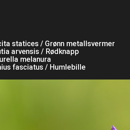
ita statices / Grønn metallsvermer
tia arvensis / Rødknapp
urella melanura
hius fasciatus / Humlebille