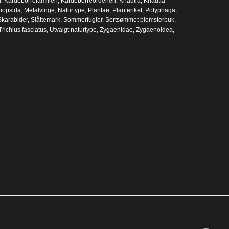
n
,
Kardeborrefamilien
,
Kardeborreordenen
,
Knautia
,
Knautia
iopsida
,
Metalvinge
,
Naturtype
,
Plantae
,
Planteriket
,
Polyphaga
,
Skarabider
,
Slåttemark
,
Sommerfugler
,
Sortsømmet blomsterbuk
,
Trichius fasciatus
,
Utvalgt naturtype
,
Zygaenidae
,
Zygaenoidea
,