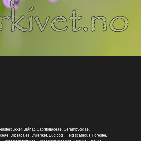
omsterbukker
,
Blåhat
,
Caprifoliaceae
,
Cerambycidae
,
aceae
,
Dipsacales
,
Dyreriket
,
Eudicots
,
Field scabious
,
Forester
,