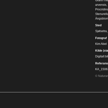
Grønn me
arvensis
,
Procridin
Stenurell
Ängsblo
Sted
Sjølsetra
Fotograf
Kim Abel
Kilde (st
Digitalt 
Referans
KA_1506
© Naturar