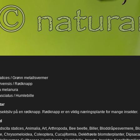
tatices / Grønn metallsvermer
rvensis / Rødknapp
a melanura
asciatus / Humlebille
ar
sektsliv på en rødknapp. Rødknapp er en viktig næringsplante for mange insekter.
d
dscita statices
,
Animalia
,
Art
,
Arthropoda
,
Bee beetle
,
Biller
,
Bloddråpesvermere
,
Bl
ae
,
Chrysomeloidea
,
Coleoptera
,
Cucujiformia
,
Dekkfrøete blomsterplanter
,
Dipsac