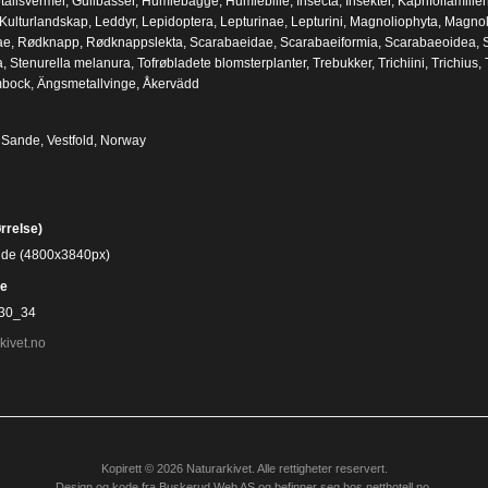
tallsvermer
,
Gullbasser
,
Humlebagge
,
Humlebille
,
Insecta
,
Insekter
,
Kaprifolfamilie
Kulturlandskap
,
Leddyr
,
Lepidoptera
,
Lepturinae
,
Lepturini
,
Magnoliophyta
,
Magnol
ae
,
Rødknapp
,
Rødknappslekta
,
Scarabaeidae
,
Scarabaeiformia
,
Scarabaeoidea
,
a
,
Stenurella melanura
,
Tofrøbladete blomsterplanter
,
Trebukker
,
Trichiini
,
Trichius
,
mbock
,
Ängsmetallvinge
,
Åkervädd
, Sande, Vestfold, Norway
ørrelse)
bilde (4800x3840px)
e
30_34
kivet.no
Kopirett © 2026 Naturarkivet. Alle rettigheter reservert.
Design og kode fra
Buskerud Web AS
og befinner seg hos
netthotell.no
.