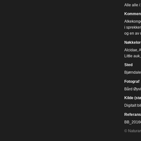
Alle alle 
Komment
Alkekonge
i sprekke
og en av d
Nøkkelor
Alcidae
,
A
Little auk
Sted
Bjørndale
Fotograf
Bård Øyv
Kilde (st
Digitalt 
Referans
BB_2016
© Naturar