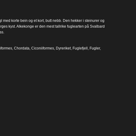
 med korte bein og et kort, butt nebb. Den hekker i steinurer og
rges kyst. Alkekonge er den mest tallrike fuglearten på Svalbard
ss.
iformes
,
Chordata
,
Ciconiiformes
,
Dyreriket
,
Fuglefjell
,
Fugler
,