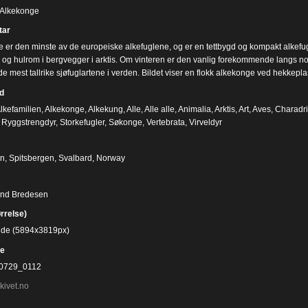
/ Alkekonge
ar
 er den minste av de europeiske alkefuglene, og er en tettbygd og kompakt alkefugl
r og hulrom i bergvegger i arktis. Om vinteren er den vanlig forekommende langs no
e mest tallrike sjøfuglartene i verden. Bildet viser en flokk alkekonge ved hekkepla
d
lkefamilien
,
Alkekonge
,
Alkekung
,
Alle
,
Alle alle
,
Animalia
,
Arktis
,
Art
,
Aves
,
Charadri
,
Ryggstrengdyr
,
Storkefugler
,
Søkonge
,
Vertebrata
,
Virveldyr
n, Spitsbergen, Svalbard, Norway
ind Bredesen
ørrelse)
bilde (5894x3819px)
e
0729_0112
kivet.no